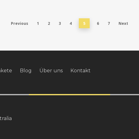
Previous
1
2
3
4
5
6
7
Next
akete
Blog
Über uns
Kontakt
ralia