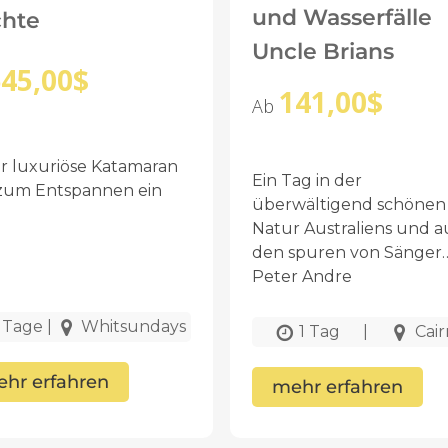
und Wasserfälle
hte
Uncle Brians
45,00
$
141,00
$
Ab
er luxuriöse Katamaran
Ein Tag in der
 zum Entspannen ein
überwältigend schönen
Natur Australiens und a
den spuren von Sänger
Peter Andre
 Tage
|
Whitsundays
1 Tag
|
Cair
hr erfahren
mehr erfahren