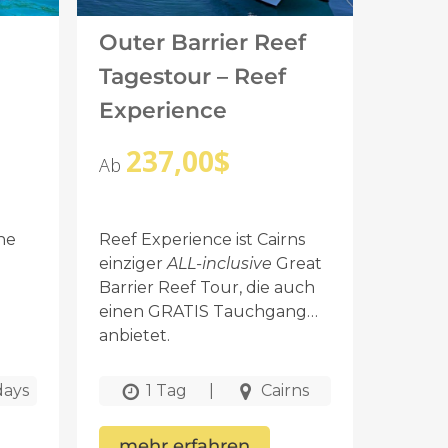
Outer Barrier Reef
Tagestour – Reef
Experience
237,00
$
Ab
ine
Reef Experience ist Cairns
einziger
ALL-inclusive
Great
Barrier Reef Tour, die auch
einen GRATIS Tauchgang
anbietet.
days
1 Tag
|
Cairns
mehr erfahren