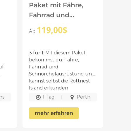
Paket mit Fähre,
Fahrrad und
Schnorchelverleih
119,00
$
Ab
3 für 1: Mit diesem Paket
bekommst du: Fähre,
uf
Fahrrad und
Schnorchelausrüstung und
kannst selbst die Rottnest
Island erkunden
ns
1 Tag
|
Perth
mehr erfahren