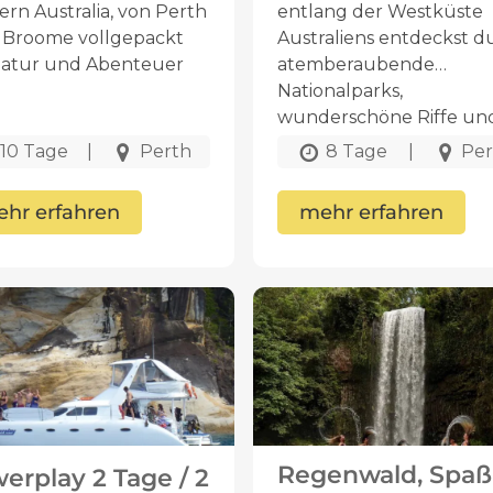
rn Australia, von Perth
entlang der Westküste
 Broome vollgepackt
Australiens entdeckst d
Natur und Abenteuer
atemberaubende
Nationalparks,
wunderschöne Riffe und
australische Tierwelt
10 Tage
|
Perth
8 Tage
|
Per
hr erfahren
mehr erfahren
Regenwald, Spaß
erplay 2 Tage / 2