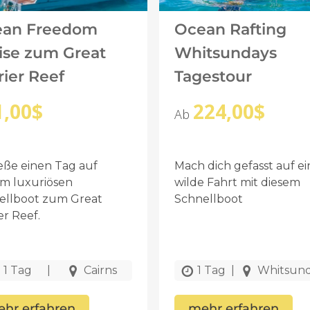
ean Freedom
Ocean Rafting
ise zum Great
Whitsundays
rier Reef
Tagestour
1,00
$
224,00
$
Ab
eße einen Tag auf
Mach dich gefasst auf e
em luxuriösen
wilde Fahrt mit diesem
ellboot zum Great
Schnellboot
er Reef.
1 Tag
|
Cairns
1 Tag
|
Whitsun
hr erfahren
mehr erfahren