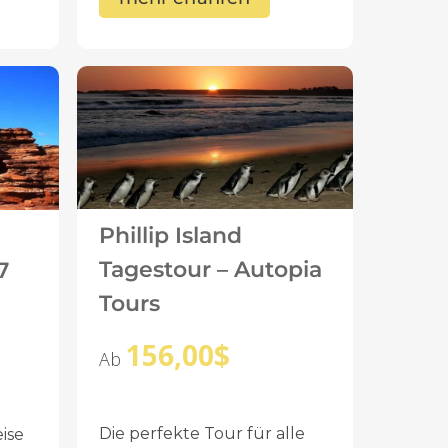
Phillip Island
Tagestour – Autopia
7
Tours
156,00
$
Ab
Die perfekte Tour für alle
eise