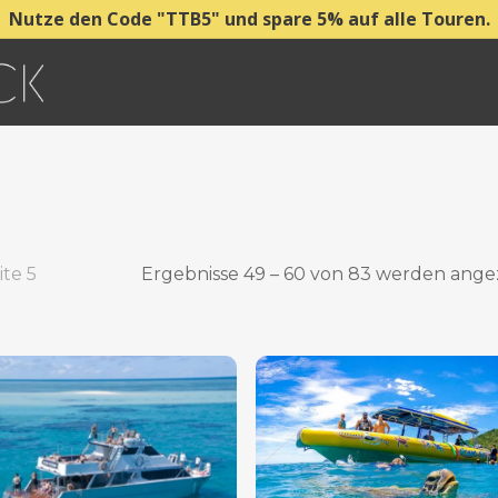
Nutze den Code "TTB5" und spare 5% auf alle Touren.
ite 5
Ergebnisse 49 – 60 von 83 werden ange