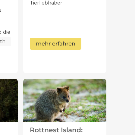
Tierliebhaber
u
 die
th
mehr erfahren
Rottnest Island: