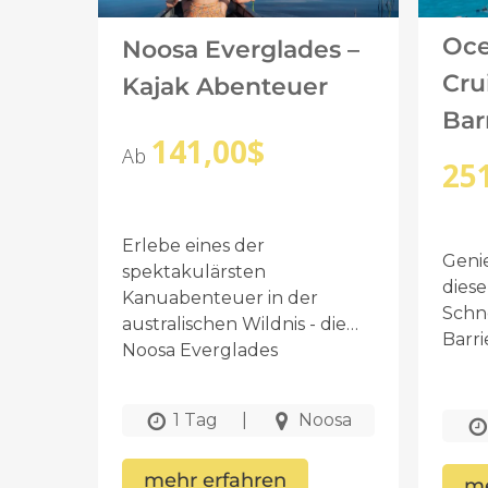
Oc
Noosa Everglades –
Cru
Kajak Abenteuer
Bar
141,00
$
Ab
25
Erlebe eines der
Geni
spektakulärsten
dies
Kanuabenteuer in der
Schn
australischen Wildnis - die
Barri
Noosa Everglades
1 Tag
|
Noosa
mehr erfahren
me