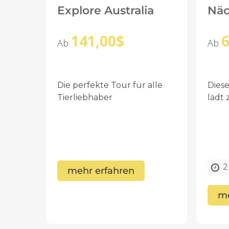
Explore Australia
Näc
141,00
$
6
Ab
Ab
Die perfekte Tour für alle
Dies
Tierliebhaber
lädt
2
mehr erfahren
me