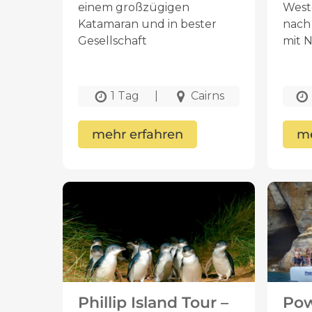
einem großzügigen
Weste
Katamaran und in bester
nach
Gesellschaft
mit 
1 Tag
|
Cairns
mehr erfahren
me
Phillip Island Tour –
Pow