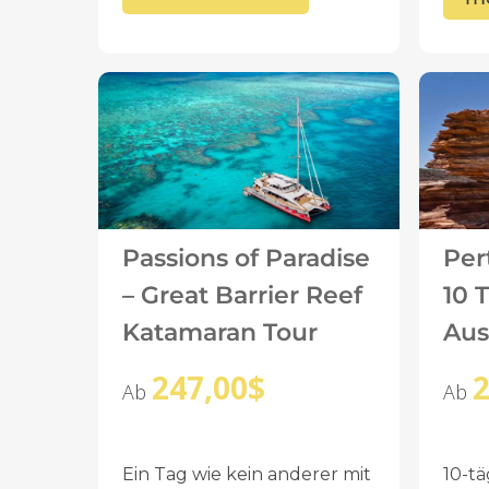
Passions of Paradise
Per
– Great Barrier Reef
10 
Katamaran Tour
Aus
Adv
247,00
$
2
Ab
Ab
Ein Tag wie kein anderer mit
10-t