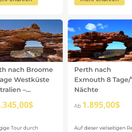
th nach Broome
Perth nach
Tage Westküste
Exmouth 8 Tage/
tralien –
Nächte
enture Tours
.345,00
$
1.895,00
$
Ab
ägige Tour durch
Auf dieser vielseitigen R