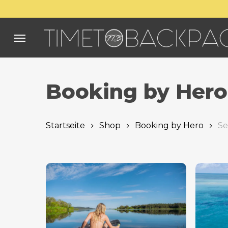
Skip
to
main
Menu
content
Booking by Hero
Startseite
Shop
Booking by Hero
Se