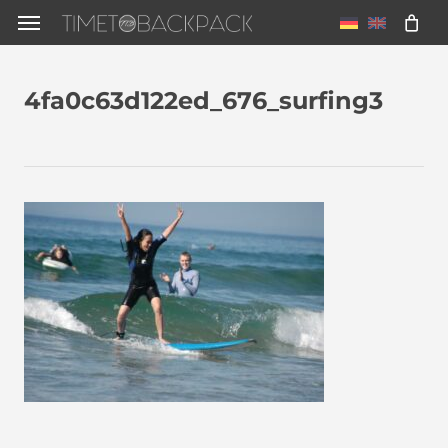
Skip
Menu
to
main
4fa0c63d122ed_676_surfing3
content