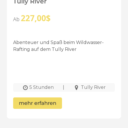
Tully River
227,00
$
Ab
Abenteuer und Spaß beim Wildwasser-
Rafting auf dem Tully River
5 Stunden
|
Tully River
mehr erfahren