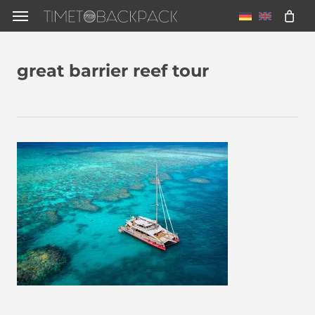
Skip
Menu
to
main
great barrier reef tour
content