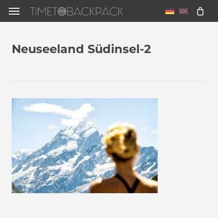
Skip
Menu
to
main
Neuseeland Südinsel-2
content