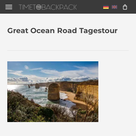
Skip
Menu
to
main
Great Ocean Road Tagestour
content