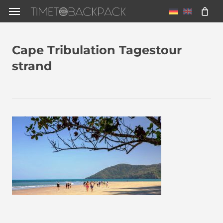
Skip
Menu
to
main
Cape Tribulation Tagestour
content
strand