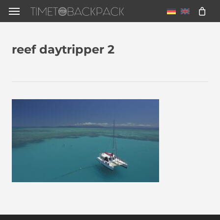
Skip
Menu
to
main
reef daytripper 2
content