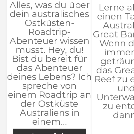
Alles, was du über
Lerne a
dein australisches
einen T
Ostküsten-
Austra
Roadtrip-
Great Bar
Abenteuer wissen
Wenn d
musst. Hey, du!
immer
Bist du bereit für
geträu
das Abenteuer
das Grea
deines Lebens? Ich
Reef zu
spreche von
und
einem Roadtrip an
Unterwa
der Ostküste
zu ent
Australiens in
dann 
einem...