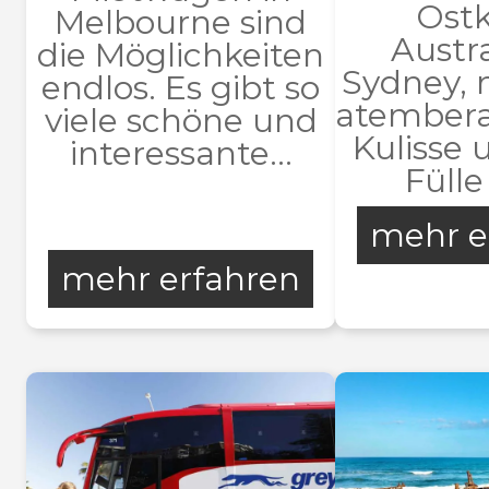
Ost
Melbourne sind
Austr
die Möglichkeiten
Sydney, 
endlos. Es gibt so
atember
viele schöne und
Kulisse 
interessante...
Fülle
mehr e
mehr erfahren