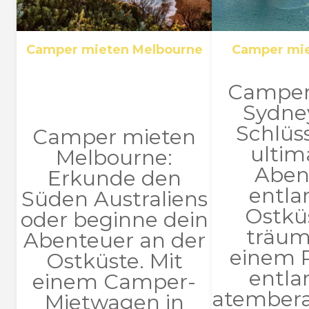
Camper mieten Melbourne
Camper mi
Camper
Sydne
Schlüs
Camper mieten
ultim
Melbourne:
Aben
Erkunde den
entla
Süden Australiens
Ostkü
oder beginne dein
träum
Abenteuer an der
einem 
Ostküste. Mit
entla
einem Camper-
atember
Mietwagen in