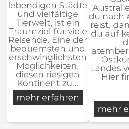
lebendigen Städte
Austral
und vielfältige
du nach 
Tierwelt, ist ein
reist, da
Traumziel für viele
du auf k
Reisende. Eine der
d
bequemsten und
atembe
erschwinglichsten
Ostkü
Möglichkeiten,
Landes v
diesen riesigen
Hier fi
Kontinent zu...
mehr erfahren
mehr e