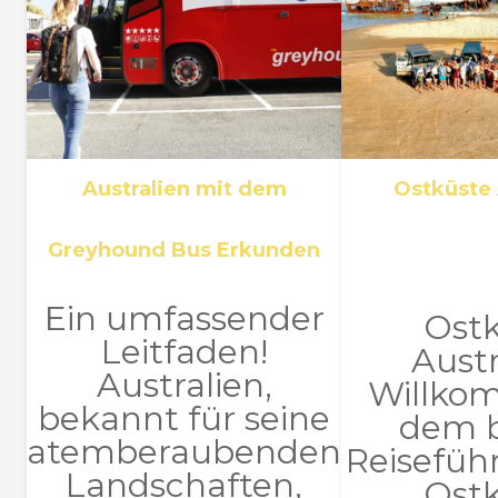
Australien mit dem
Ostküste 
Greyhound Bus Erkunden
Ein umfassender
Ost
Leitfaden!
Austr
Australien,
Willko
bekannt für seine
dem 
atemberaubenden
Reiseführ
Landschaften,
Ost