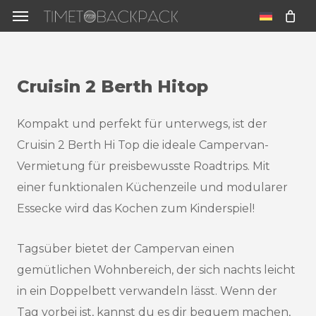
Skip
Menu
to
u
main
content
Cruisin
2
Berth
Hitop
Kompakt und perfekt für unterwegs, ist der
Cruisin 2 Berth Hi Top die ideale Campervan-
Vermietung für preisbewusste Roadtrips. Mit
einer funktionalen Küchenzeile und modularer
Essecke wird das Kochen zum Kinderspiel!
Tagsüber bietet der Campervan einen
gemütlichen Wohnbereich, der sich nachts leicht
in ein Doppelbett verwandeln lässt. Wenn der
Tag vorbei ist, kannst du es dir bequem machen,