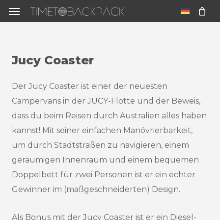
Skip
Menu
to
u
main
content
Jucy
Coaster
Der Jucy Coaster ist einer der neuesten
Campervans in der JUCY-Flotte und der Beweis,
dass du beim Reisen durch Australien alles haben
kannst! Mit seiner einfachen Manövrierbarkeit,
um durch Stadtstraßen zu navigieren, einem
geräumigen Innenraum und einem bequemen
Doppelbett für zwei Personen ist er ein echter
Gewinner im (maßgeschneiderten) Design.
Als Bonus mit der Jucy Coaster ist er ein Diesel-