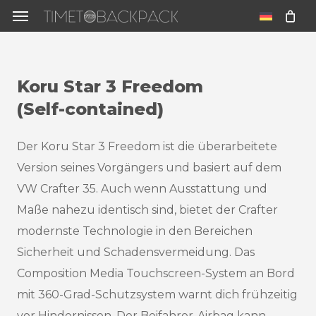
Skip
Menu
to
u
main
content
Koru
Star
3
Freedom
(Self-contained)
Der Koru Star 3 Freedom ist die überarbeitete
Version seines Vorgängers und basiert auf dem
VW Crafter 35. Auch wenn Ausstattung und
Maße nahezu identisch sind, bietet der Crafter
modernste Technologie in den Bereichen
Sicherheit und Schadensvermeidung. Das
Composition Media Touchscreen-System an Bord
mit 360-Grad-Schutzsystem warnt dich frühzeitig
vor Hindernissen. Der Beifahrer-Airbag kann