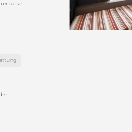
er Reise!
tattung
nder