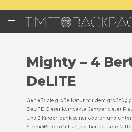
Skip
to
main
Menu
content
Mighty
–
4
Ber
DeLITE
Genießt die große Natur mit dem großzügi
DeLITE. Dieser kompakte Camper bietet Plat
und 2 Kinder, dank seiner oberen und unte
Schmeißt den Grill an, zaubert leckere Mitt