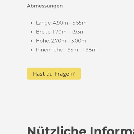
Abmessungen
Länge:
4.90m – 5.55m
Breite:
1.70m – 1.93m
Höhe:
2.70m – 3.00m
Innenhöhe:
1.95m – 1.98m
Hast du Fragen?
Nützliche Inform