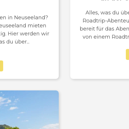
Alles, was du üb
en in Neuseeland?
Roadtrip-Abenteue
euseeland mieten
bereit für das Abe
tig. Hier werden wir
von einem Roadtri
s du über...