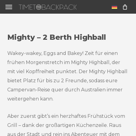
Skip
Menu
to
u
main
content
Mighty
–
2
Berth
Highball
Wakey-wakey, Eggs and Bakey! Zeit für einen
frühen Morgenstretch im Mighty Highball, der
mit viel Kopffreiheit punktet. Der Mighty Highball
bietet Platz für bis zu 2 Freunde, sodass eure
Campervan-Reise quer durch Australien immer
weitergehen kann.
Aber zuerst gibt’s ein herzhaftes Frühstück vom
Grill – dank der großartigen Küchenzeile. Raus
aus der Stadt und rein ins Abenteuer mit dem