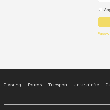
An
Passw
Planung
Touren
Transport
Unterkünfte
P