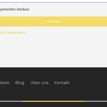
gemeldet bleiben
Anmelden
ort vergessen?
akete
Blog
Über uns
Kontakt