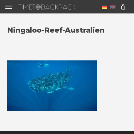
Skip
Menu
to
u
main
Ningaloo-Reef-Australien
content